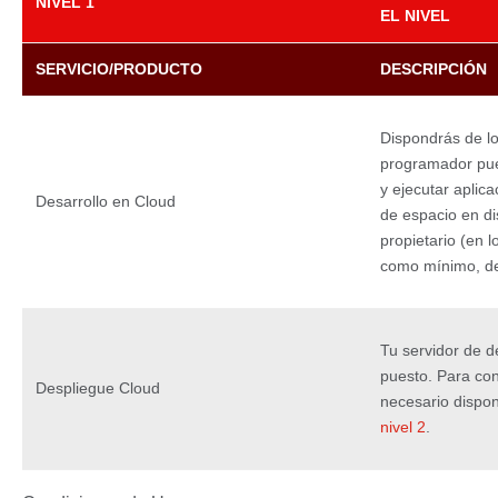
NIVEL 1
EL NIVEL
SERVICIO/PRODUCTO
DESCRIPCIÓN
Dispondrás de l
programador pued
y ejecutar aplic
Desarrollo en Cloud
de espacio en di
propietario (en l
como mínimo, 
Tu servidor de de
puesto. Para con
Despliegue Cloud
necesario dispo
nivel 2
.